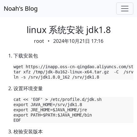
Skip navigation
Noah's Blog
linux 系统安装 jdk1.8
root
•
2024年10月21日 17:16
下载安装包
wget https://inapp.oss-cn-qingdao.aliyuncs.com/stat
tar xfz /tmp/jdk-8u162-linux-x64.tar.gz  -C  /srv

设置环境变量
cat << 'EOF' > /etc/profile.d/jdk.sh

export JAVA_HOME=/srv/jdk1.8

export JRE_HOME=$JAVA_HOME/jre

export PATH=$PATH:$JAVA_HOME/bin

校验安装版本