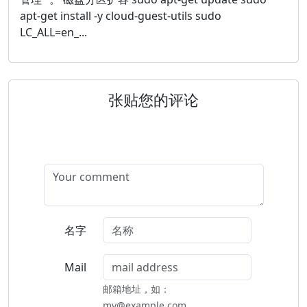
apt-get install -y cloud-guest-utils sudo
LC_ALL=en_...
张贴您的评论
名字
Mail
邮箱地址，如：
my@example.com