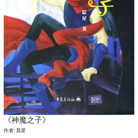
《神魔之子》
作者: 晨星