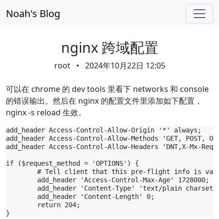
Skip navigation
Noah's Blog
nginx 跨域配置
root
•
2024年10月22日 12:05
可以在 chrome 的 dev tools 里看下 networks 和 console
的错误输出。然后在 nginx 的配置文件里添加如下配置，
nginx -s reload 生效。
add_header Access-Control-Allow-Origin '*' always;

add_header Access-Control-Allow-Methods 'GET, POST, OPT
add_header Access-Control-Allow-Headers 'DNT,X-Mx-ReqT
if ($request_method = 'OPTIONS') {

        # Tell client that this pre-flight info is vali
        add_header 'Access-Control-Max-Age' 1728000;

        add_header 'Content-Type' 'text/plain charset=U
        add_header 'Content-Length' 0;

        return 204;
