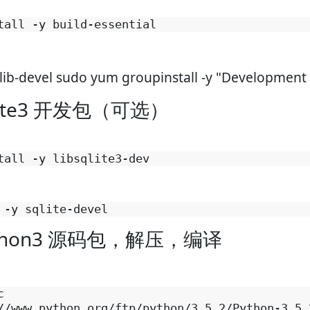
zlib-devel sudo yum groupinstall -y "Development
ite3 开发包（可选）
thon3 源码包，解压，编译


//www.python.org/ftp/python/3.5.2/Python-3.5.2