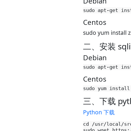
Debian
Centos
sudo yum install 
二、安装 sql
Debian
Centos
三、下载 py
Python 下载
cd /usr/local/src
sudo wget https: