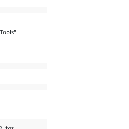
 Tools"
.tgz
